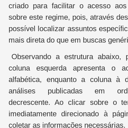
criado para facilitar o acesso aos
u
sobre este regime, pois, através d
c
possível localizar assuntos específi
r
mais direta do que em buscas genér
o
R
Observando a estrutura abaixo, 
e
coluna esquerda apresenta o 
alfabética, enquanto a coluna à d
a
análises publicadas em ord
l
decrescente. Ao clicar sobre o te
e
imediatamente direcionado à pági
n
coletar as informações necessárias.