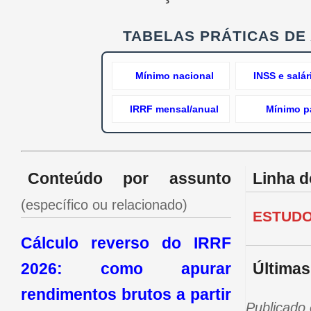
o
r
TABELAS PRÁTICAS DE
m
Mínimo nacional
INSS e salár
a
IRRF mensal/anual
Mínimo pa
s
t
Conteúdo por assunto
Linha 
r
(específico ou relacionado)
i
ESTUDO
b
Cálculo reverso do IRRF
2026: como apurar
Últimas
u
rendimentos brutos a partir
t
Publicado