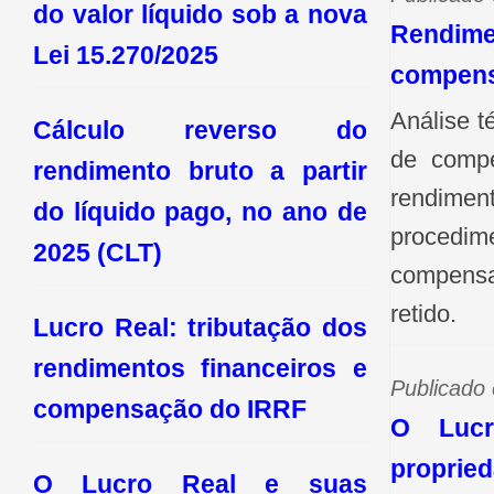
do valor líquido sob a nova
á
Rendime
Lei 15.270/2025
compens
r
Análise t
i
Cálculo reverso do
de compe
rendimento bruto a partir
a
rendimen
do líquido pago, no ano de
s
proce
2025 (CLT)
compen
retido.
Lucro Real: tributação dos
rendimentos financeiros e
Publicado
compensação do IRRF
O Luc
proprie
O Lucro Real e suas